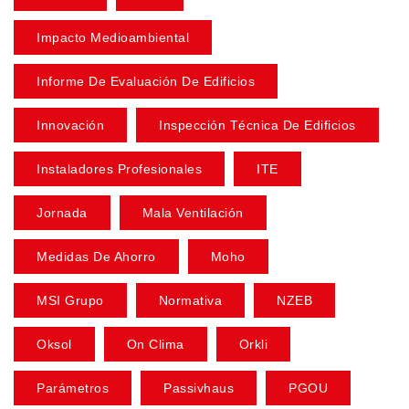
Impacto Medioambiental
Informe De Evaluación De Edificios
Innovación
Inspección Técnica De Edificios
Instaladores Profesionales
ITE
Jornada
Mala Ventilación
Medidas De Ahorro
Moho
MSI Grupo
Normativa
NZEB
Oksol
On Clima
Orkli
Parámetros
Passivhaus
PGOU