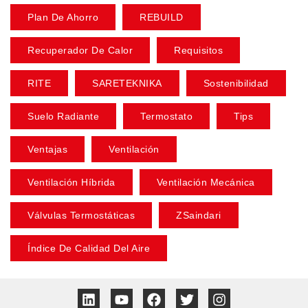
Plan De Ahorro
REBUILD
Recuperador De Calor
Requisitos
RITE
SARETEKNIKA
Sostenibilidad
Suelo Radiante
Termostato
Tips
Ventajas
Ventilación
Ventilación Híbrida
Ventilación Mecánica
Válvulas Termostáticas
ZSaindari
Índice De Calidad Del Aire