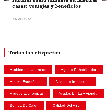
Instalar suelo radiante en nuestras
casas: ventajas y beneficios
24/05/2022
Todas las etiquetas
Accidentes Laborales
Agente Rehabilitador
Ahorro Energético
Asistente Inteligente
Ayudas Económicas
Ayudas En La Vivienda
Bomba De Calor
Calidad Del Aire