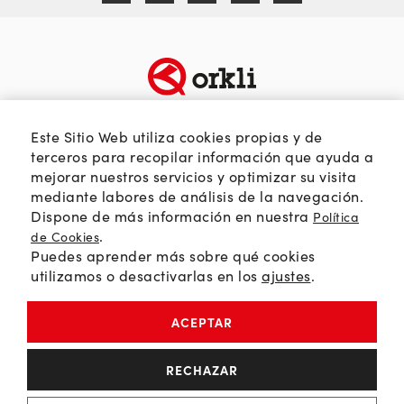
TEMÁTICAS
SOBRE ORKLI
Este Sitio Web utiliza cookies propias y de
Calidad del aire
Quienes somos
terceros para recopilar información que ayuda a
mejorar nuestros servicios y optimizar su visita
Passivhaus
Web Orkli
mediante labores de análisis de la navegación.
Eficiencia y ahorro
Contacto
Dispone de más información en nuestra
Política
Soluciones HVAC
.
de Cookies
Puedes aprender más sobre qué cookies
Orkli Global
utilizamos o desactivarlas en los
ajustes
.
Comunidad profesional
ACEPTAR
Política de Privacidad
RECHAZAR
Política de Cookies
Aviso Legal