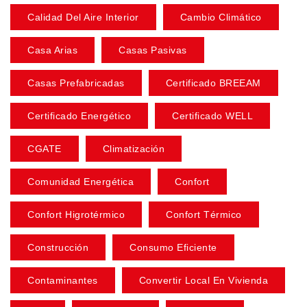
Calidad Del Aire Interior
Cambio Climático
Casa Arias
Casas Pasivas
Casas Prefabricadas
Certificado BREEAM
Certificado Energético
Certificado WELL
CGATE
Climatización
Comunidad Energética
Confort
Confort Higrotérmico
Confort Térmico
Construcción
Consumo Eficiente
Contaminantes
Convertir Local En Vivienda