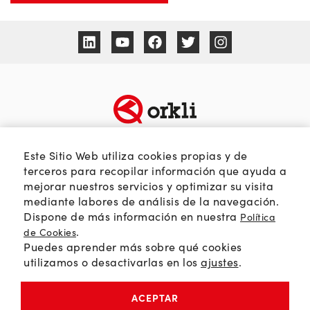
TEMÁTICAS
SOBRE ORKLI
Este Sitio Web utiliza cookies propias y de
Calidad del aire
Quienes somos
terceros para recopilar información que ayuda a
mejorar nuestros servicios y optimizar su visita
Passivhaus
Web Orkli
mediante labores de análisis de la navegación.
Eficiencia y ahorro
Contacto
Dispone de más información en nuestra
Política
Soluciones HVAC
.
de Cookies
Puedes aprender más sobre qué cookies
Orkli Global
utilizamos o desactivarlas en los
ajustes
.
Comunidad profesional
ACEPTAR