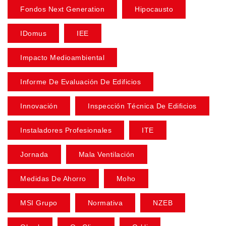
Fondos Next Generation
Hipocausto
IDomus
IEE
Impacto Medioambiental
Informe De Evaluación De Edificios
Innovación
Inspección Técnica De Edificios
Instaladores Profesionales
ITE
Jornada
Mala Ventilación
Medidas De Ahorro
Moho
MSI Grupo
Normativa
NZEB