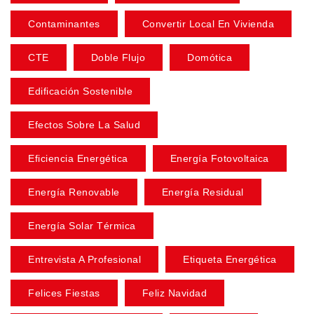
Contaminantes
Convertir Local En Vivienda
CTE
Doble Flujo
Domótica
Edificación Sostenible
Efectos Sobre La Salud
Eficiencia Energética
Energía Fotovoltaica
Energía Renovable
Energía Residual
Energía Solar Térmica
Entrevista A Profesional
Etiqueta Energética
Felices Fiestas
Feliz Navidad