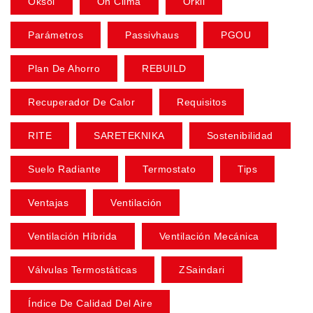
Oksol
On Clima
Orkli
Parámetros
Passivhaus
PGOU
Plan De Ahorro
REBUILD
Recuperador De Calor
Requisitos
RITE
SARETEKNIKA
Sostenibilidad
Suelo Radiante
Termostato
Tips
Ventajas
Ventilación
Ventilación Híbrida
Ventilación Mecánica
Válvulas Termostáticas
ZSaindari
Índice De Calidad Del Aire