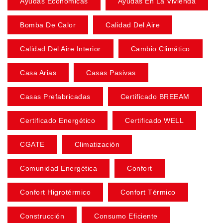
Ayudas Económicas
Ayudas En La Vivienda
Bomba De Calor
Calidad Del Aire
Calidad Del Aire Interior
Cambio Climático
Casa Arias
Casas Pasivas
Casas Prefabricadas
Certificado BREEAM
Certificado Energético
Certificado WELL
CGATE
Climatización
Comunidad Energética
Confort
Confort Higrotérmico
Confort Térmico
Construcción
Consumo Eficiente