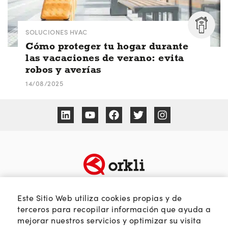
SOLUCIONES HVAC
Cómo proteger tu hogar durante
las vacaciones de verano: evita
robos y averías
14/08/2025
TEMÁTICAS
SOBRE ORKLI
Este Sitio Web utiliza cookies propias y de
terceros para recopilar información que ayuda a
Calidad del aire
Quienes somos
mejorar nuestros servicios y optimizar su visita
Passivhaus
Web Orkli