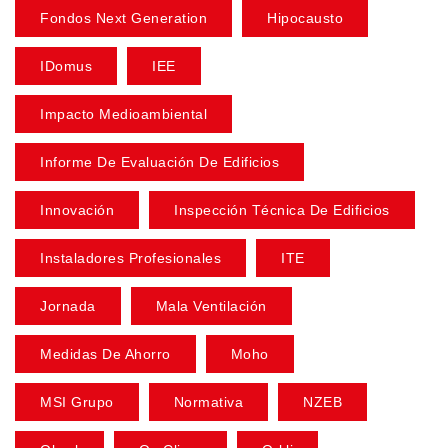
Fondos Next Generation
Hipocausto
IDomus
IEE
Impacto Medioambiental
Informe De Evaluación De Edificios
Innovación
Inspección Técnica De Edificios
Instaladores Profesionales
ITE
Jornada
Mala Ventilación
Medidas De Ahorro
Moho
MSI Grupo
Normativa
NZEB