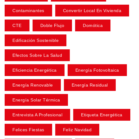
Contaminantes
Convertir Local En Vivienda
CTE
Doble Flujo
Domótica
Edificación Sostenible
Efectos Sobre La Salud
Eficiencia Energética
Energía Fotovoltaica
Energía Renovable
Energía Residual
Energía Solar Térmica
Entrevista A Profesional
Etiqueta Energética
Felices Fiestas
Feliz Navidad