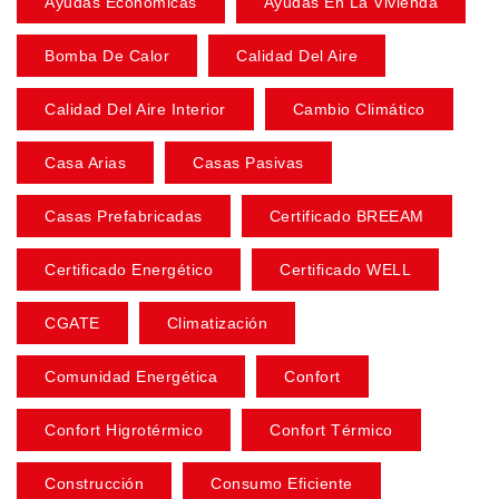
Ayudas Económicas
Ayudas En La Vivienda
Bomba De Calor
Calidad Del Aire
Calidad Del Aire Interior
Cambio Climático
Casa Arias
Casas Pasivas
Casas Prefabricadas
Certificado BREEAM
Certificado Energético
Certificado WELL
CGATE
Climatización
Comunidad Energética
Confort
Confort Higrotérmico
Confort Térmico
Construcción
Consumo Eficiente