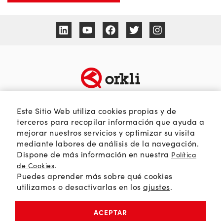
TEMÁTICAS
SOBRE ORKLI
Este Sitio Web utiliza cookies propias y de
Calidad del aire
Quienes somos
terceros para recopilar información que ayuda a
mejorar nuestros servicios y optimizar su visita
Passivhaus
Web Orkli
mediante labores de análisis de la navegación.
Eficiencia y ahorro
Contacto
Dispone de más información en nuestra
Política
Soluciones HVAC
.
de Cookies
Puedes aprender más sobre qué cookies
Orkli Global
utilizamos o desactivarlas en los
ajustes
.
Comunidad profesional
ACEPTAR