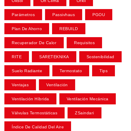
Oksol
On Clima
Orkli
Parámetros
Passivhaus
PGOU
Plan De Ahorro
REBUILD
Recuperador De Calor
Requisitos
RITE
SARETEKNIKA
Sostenibilidad
Suelo Radiante
Termostato
Tips
Ventajas
Ventilación
Ventilación Híbrida
Ventilación Mecánica
Válvulas Termostáticas
ZSaindari
Índice De Calidad Del Aire