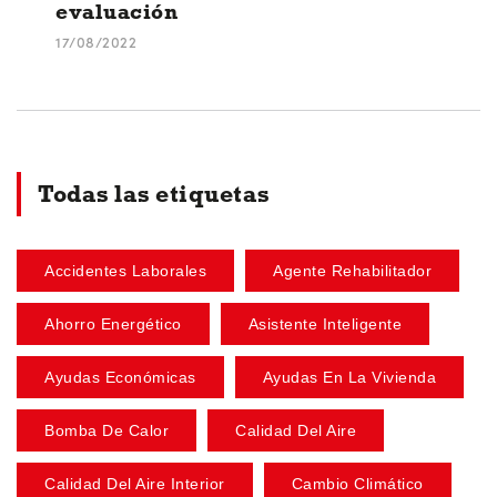
evaluación
17/08/2022
Todas las etiquetas
Accidentes Laborales
Agente Rehabilitador
Ahorro Energético
Asistente Inteligente
Ayudas Económicas
Ayudas En La Vivienda
Bomba De Calor
Calidad Del Aire
Calidad Del Aire Interior
Cambio Climático