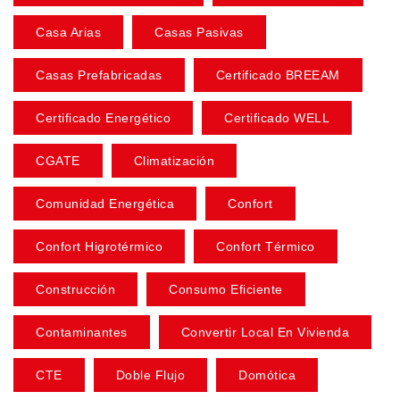
Casa Arias
Casas Pasivas
Casas Prefabricadas
Certificado BREEAM
Certificado Energético
Certificado WELL
CGATE
Climatización
Comunidad Energética
Confort
Confort Higrotérmico
Confort Térmico
Construcción
Consumo Eficiente
Contaminantes
Convertir Local En Vivienda
CTE
Doble Flujo
Domótica