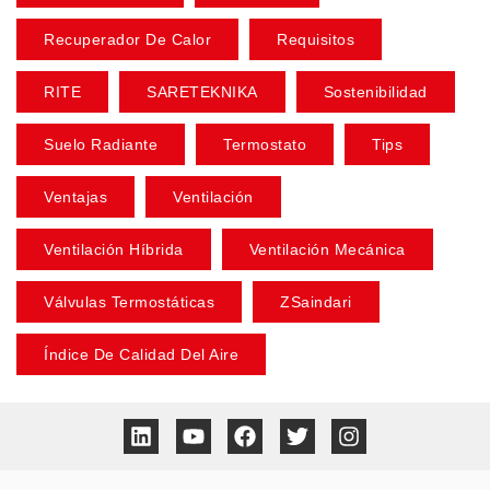
Recuperador De Calor
Requisitos
RITE
SARETEKNIKA
Sostenibilidad
Suelo Radiante
Termostato
Tips
Ventajas
Ventilación
Ventilación Híbrida
Ventilación Mecánica
Válvulas Termostáticas
ZSaindari
Índice De Calidad Del Aire