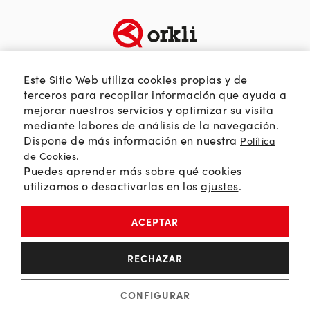
TEMÁTICAS
SOBRE ORKLI
Este Sitio Web utiliza cookies propias y de
Calidad del aire
Quienes somos
terceros para recopilar información que ayuda a
mejorar nuestros servicios y optimizar su visita
Passivhaus
Web Orkli
mediante labores de análisis de la navegación.
Eficiencia y ahorro
Contacto
Dispone de más información en nuestra
Política
Soluciones HVAC
.
de Cookies
Puedes aprender más sobre qué cookies
Orkli Global
utilizamos o desactivarlas en los
ajustes
.
Comunidad profesional
ACEPTAR
Política de Privacidad
RECHAZAR
Política de Cookies
Aviso Legal
CONFIGURAR