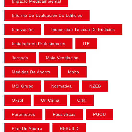
Impacto Medioambiental
Informe De Evaluación De Edificios
Innovación
Inspección Técnica De Edificios
Instaladores Profesionales
ITE
Jornada
Mala Ventilación
Medidas De Ahorro
Moho
MSI Grupo
Normativa
NZEB
Oksol
On Clima
Orkli
Parámetros
Passivhaus
PGOU
Plan De Ahorro
REBUILD