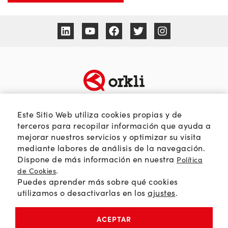
TEMÁTICAS
SOBRE ORKLI
Este Sitio Web utiliza cookies propias y de
Calidad del aire
Quienes somos
terceros para recopilar información que ayuda a
mejorar nuestros servicios y optimizar su visita
Passivhaus
Web Orkli
mediante labores de análisis de la navegación.
Eficiencia y ahorro
Contacto
Dispone de más información en nuestra
Política
Soluciones HVAC
.
de Cookies
Puedes aprender más sobre qué cookies
Orkli Global
utilizamos o desactivarlas en los
ajustes
.
Comunidad profesional
ACEPTAR