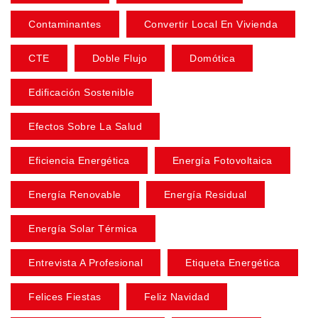
Contaminantes
Convertir Local En Vivienda
CTE
Doble Flujo
Domótica
Edificación Sostenible
Efectos Sobre La Salud
Eficiencia Energética
Energía Fotovoltaica
Energía Renovable
Energía Residual
Energía Solar Térmica
Entrevista A Profesional
Etiqueta Energética
Felices Fiestas
Feliz Navidad