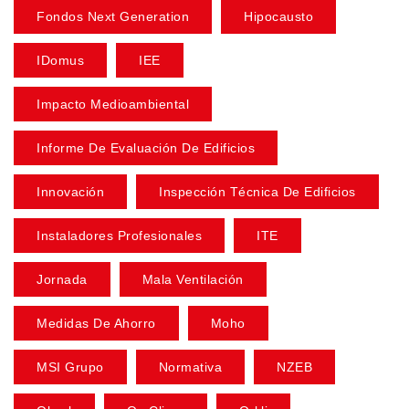
Fondos Next Generation
Hipocausto
IDomus
IEE
Impacto Medioambiental
Informe De Evaluación De Edificios
Innovación
Inspección Técnica De Edificios
Instaladores Profesionales
ITE
Jornada
Mala Ventilación
Medidas De Ahorro
Moho
MSI Grupo
Normativa
NZEB