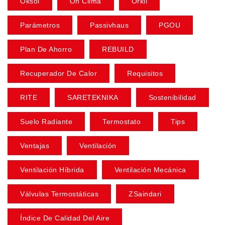
Oksol
On Clima
Orkli
Parámetros
Passivhaus
PGOU
Plan De Ahorro
REBUILD
Recuperador De Calor
Requisitos
RITE
SARETEKNIKA
Sostenibilidad
Suelo Radiante
Termostato
Tips
Ventajas
Ventilación
Ventilación Híbrida
Ventilación Mecánica
Válvulas Termostáticas
ZSaindari
Índice De Calidad Del Aire