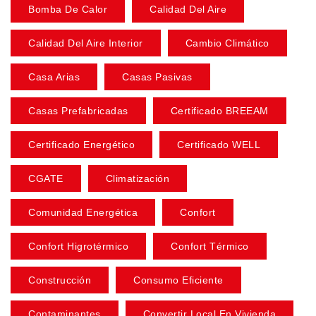
Bomba De Calor
Calidad Del Aire
Calidad Del Aire Interior
Cambio Climático
Casa Arias
Casas Pasivas
Casas Prefabricadas
Certificado BREEAM
Certificado Energético
Certificado WELL
CGATE
Climatización
Comunidad Energética
Confort
Confort Higrotérmico
Confort Térmico
Construcción
Consumo Eficiente
Contaminantes
Convertir Local En Vivienda