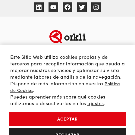
TEMÁTICAS
SOBRE ORKLI
Este Sitio Web utiliza cookies propias y de
Calidad del aire
Quienes somos
terceros para recopilar información que ayuda a
mejorar nuestros servicios y optimizar su visita
Passivhaus
Web Orkli
mediante labores de análisis de la navegación.
Eficiencia y ahorro
Contacto
Dispone de más información en nuestra
Política
Soluciones HVAC
.
de Cookies
Puedes aprender más sobre qué cookies
Orkli Global
utilizamos o desactivarlas en los
ajustes
.
Comunidad profesional
ACEPTAR
Política de Privacidad
RECHAZAR