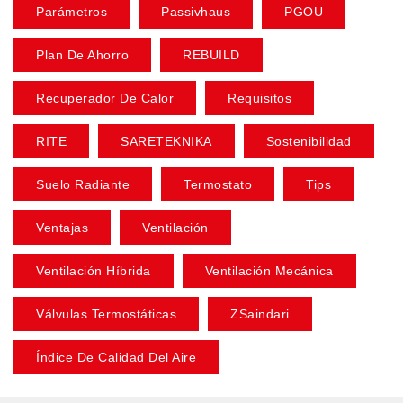
Parámetros
Passivhaus
PGOU
Plan De Ahorro
REBUILD
Recuperador De Calor
Requisitos
RITE
SARETEKNIKA
Sostenibilidad
Suelo Radiante
Termostato
Tips
Ventajas
Ventilación
Ventilación Híbrida
Ventilación Mecánica
Válvulas Termostáticas
ZSaindari
Índice De Calidad Del Aire