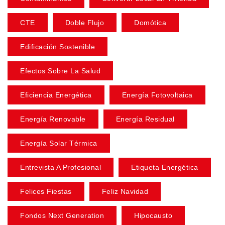
CTE
Doble Flujo
Domótica
Edificación Sostenible
Efectos Sobre La Salud
Eficiencia Energética
Energía Fotovoltaica
Energía Renovable
Energía Residual
Energía Solar Térmica
Entrevista A Profesional
Etiqueta Energética
Felices Fiestas
Feliz Navidad
Fondos Next Generation
Hipocausto