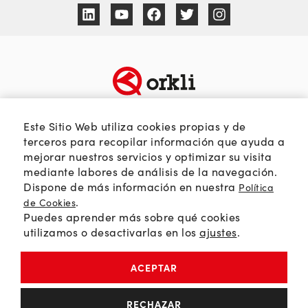
TEMÁTICAS
SOBRE ORKLI
Este Sitio Web utiliza cookies propias y de
Calidad del aire
Quienes somos
terceros para recopilar información que ayuda a
mejorar nuestros servicios y optimizar su visita
Passivhaus
Web Orkli
mediante labores de análisis de la navegación.
Eficiencia y ahorro
Contacto
Dispone de más información en nuestra
Política
Soluciones HVAC
.
de Cookies
Puedes aprender más sobre qué cookies
Orkli Global
utilizamos o desactivarlas en los
ajustes
.
Comunidad profesional
ACEPTAR
Política de Privacidad
RECHAZAR