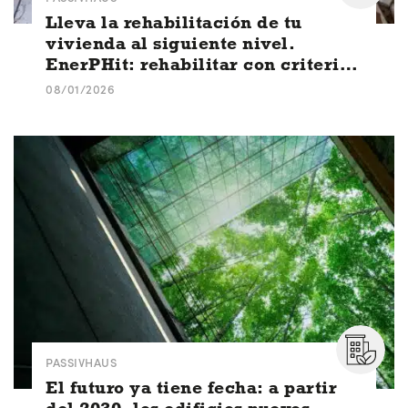
Lleva la rehabilitación de tu
vivienda al siguiente nivel.
EnerPHit: rehabilitar con criterios
Passivhaus
08/01/2026
PASSIVHAUS
El futuro ya tiene fecha: a partir