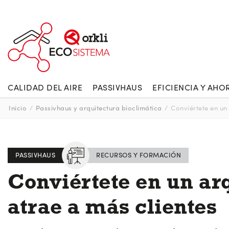
CALIDAD DEL AIRE
PASSIVHAUS
EFICIENCIA Y AHO
Inicio
/
Passivhaus y arquitectura bioclimática
/
Conviértete en un
PASSIVHAUS
RECURSOS Y FORMACIÓN
Conviértete en un ar
atrae a más clientes