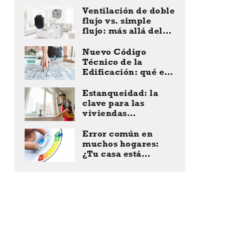
cualificado
Ventilación de doble
flujo vs. simple
flujo: más allá del
criterio de costes
Nuevo Código
Técnico de la
Edificación: qué es
lo que cambia en
2026
Estanqueidad: la
clave para las
viviendas
Passivhaus
Error común en
muchos hogares:
¿Tu casa está
descuidando el
bienestar del
planeta?