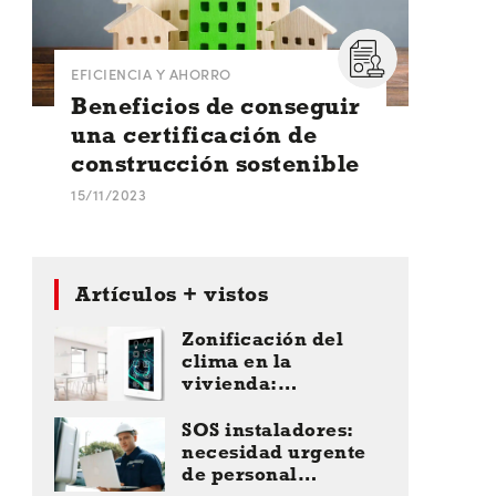
EFICIENCIA Y AHORRO
Beneficios de conseguir
una certificación de
construcción sostenible
15/11/2023
Artículos + vistos
Zonificación del
clima en la
vivienda:
sostenibilidad y
ahorro
SOS instaladores:
necesidad urgente
de personal