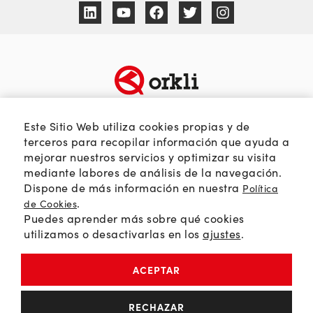
TEMÁTICAS
SOBRE ORKLI
Este Sitio Web utiliza cookies propias y de
terceros para recopilar información que ayuda a
Calidad del aire
Quienes somos
mejorar nuestros servicios y optimizar su visita
Passivhaus
Web Orkli
mediante labores de análisis de la navegación.
Eficiencia y ahorro
Contacto
Dispone de más información en nuestra
Política
Soluciones HVAC
.
de Cookies
Puedes aprender más sobre qué cookies
Orkli Global
utilizamos o desactivarlas en los
ajustes
.
Comunidad profesional
ACEPTAR
Política de Privacidad
RECHAZAR