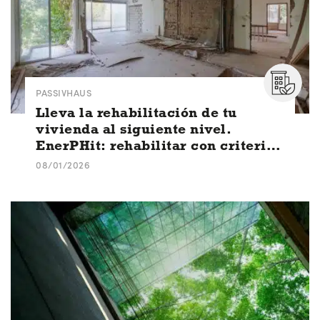
PASSIVHAUS
Lleva la rehabilitación de tu
vivienda al siguiente nivel.
EnerPHit: rehabilitar con criterios
Passivhaus
08/01/2026