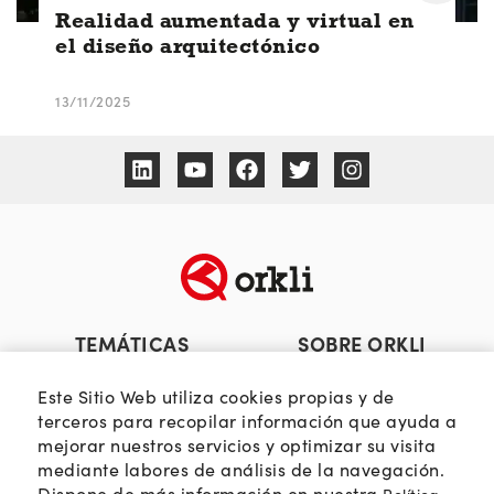
Realidad aumentada y virtual en
el diseño arquitectónico
13/11/2025
TEMÁTICAS
SOBRE ORKLI
Calidad del aire
Quienes somos
Este Sitio Web utiliza cookies propias y de
Passivhaus
Web Orkli
terceros para recopilar información que ayuda a
Eficiencia y ahorro
Contacto
mejorar nuestros servicios y optimizar su visita
mediante labores de análisis de la navegación.
Soluciones HVAC
Dispone de más información en nuestra