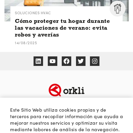
SOLUCIONES HVAC
Cómo proteger tu hogar durante
las vacaciones de verano: evita
robos y averías
14/08/2025
TEMÁTICAS
SOBRE ORKLI
Este Sitio Web utiliza cookies propias y de
Calidad del aire
Quienes somos
terceros para recopilar información que ayuda a
mejorar nuestros servicios y optimizar su visita
Passivhaus
Web Orkli
mediante labores de análisis de la navegación.