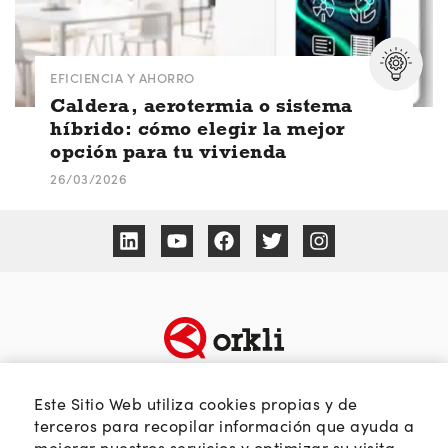
EFICIENCIA Y AHORRO
Caldera, aerotermia o sistema
híbrido: cómo elegir la mejor
opción para tu vivienda
26/03/2026
TEMÁTICAS
SOBRE ORKLI
Este Sitio Web utiliza cookies propias y de
Calidad del aire
Quienes somos
terceros para recopilar información que ayuda a
mejorar nuestros servicios y optimizar su visita