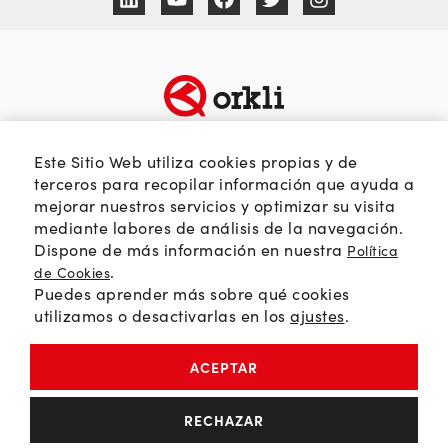
TEMÁTICAS
SOBRE ORKLI
Este Sitio Web utiliza cookies propias y de
terceros para recopilar información que ayuda a
Calidad del aire
Quienes somos
mejorar nuestros servicios y optimizar su visita
Passivhaus
Web Orkli
mediante labores de análisis de la navegación.
Eficiencia y ahorro
Contacto
Dispone de más información en nuestra
Política
Soluciones HVAC
.
de Cookies
Puedes aprender más sobre qué cookies
Orkli Global
utilizamos o desactivarlas en los
ajustes
.
Comunidad profesional
ACEPTAR
Política de Privacidad
RECHAZAR
Política de Cookies