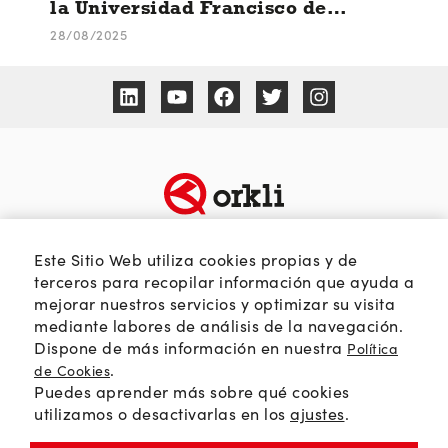
la Universidad Francisco de
Vitoria
28/08/2025
TEMÁTICAS
SOBRE ORKLI
Este Sitio Web utiliza cookies propias y de
terceros para recopilar información que ayuda a
Calidad del aire
Quienes somos
mejorar nuestros servicios y optimizar su visita
Passivhaus
Web Orkli
mediante labores de análisis de la navegación.
Eficiencia y ahorro
Contacto
Dispone de más información en nuestra
Política
Soluciones HVAC
.
de Cookies
Puedes aprender más sobre qué cookies
Orkli Global
utilizamos o desactivarlas en los
ajustes
.
Comunidad profesional