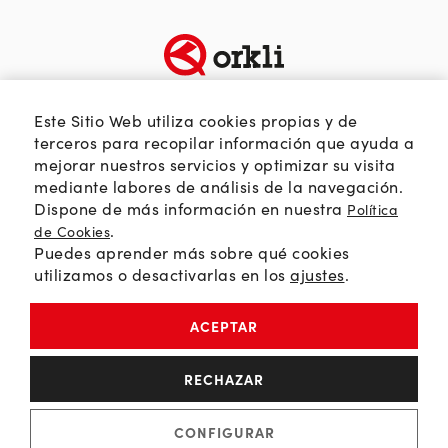
TEMÁTICAS
SOBRE ORKLI
Este Sitio Web utiliza cookies propias y de
Calidad del aire
Quienes somos
terceros para recopilar información que ayuda a
mejorar nuestros servicios y optimizar su visita
Passivhaus
Web Orkli
mediante labores de análisis de la navegación.
Eficiencia y ahorro
Contacto
Dispone de más información en nuestra
Política
Soluciones HVAC
.
de Cookies
Puedes aprender más sobre qué cookies
Orkli Global
utilizamos o desactivarlas en los
ajustes
.
Comunidad profesional
ACEPTAR
Política de Privacidad
RECHAZAR
Política de Cookies
Aviso Legal
CONFIGURAR