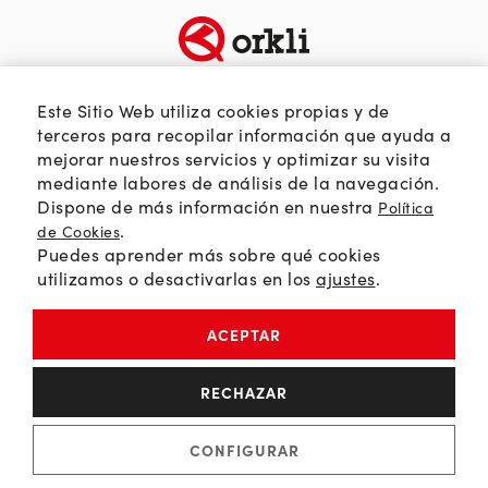
TEMÁTICAS
SOBRE ORKLI
Este Sitio Web utiliza cookies propias y de
terceros para recopilar información que ayuda a
Calidad del aire
Quienes somos
mejorar nuestros servicios y optimizar su visita
Passivhaus
Web Orkli
mediante labores de análisis de la navegación.
Eficiencia y ahorro
Contacto
Dispone de más información en nuestra
Política
Soluciones HVAC
.
de Cookies
Puedes aprender más sobre qué cookies
Orkli Global
utilizamos o desactivarlas en los
ajustes
.
Comunidad profesional
ACEPTAR
Política de Privacidad
RECHAZAR
Política de Cookies
Aviso Legal
CONFIGURAR
© 2026 Orkli, S. Coop. | All Rights Reserved