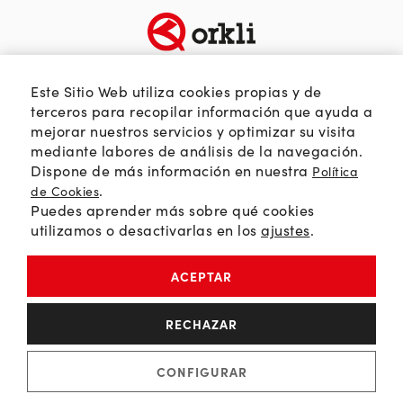
TEMÁTICAS
SOBRE ORKLI
Este Sitio Web utiliza cookies propias y de
Calidad del aire
Quienes somos
terceros para recopilar información que ayuda a
mejorar nuestros servicios y optimizar su visita
Passivhaus
Web Orkli
mediante labores de análisis de la navegación.
Eficiencia y ahorro
Contacto
Dispone de más información en nuestra
Política
Soluciones HVAC
.
de Cookies
Puedes aprender más sobre qué cookies
Orkli Global
utilizamos o desactivarlas en los
ajustes
.
Comunidad profesional
ACEPTAR
Política de Privacidad
RECHAZAR
Política de Cookies
Aviso Legal
CONFIGURAR
© 2026 Orkli, S. Coop. | All Rights Reserved