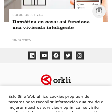
SOLUCIONES HVAC
Domótica en casa: así funciona
una vivienda inteligente
10/07/2025
TEMÁTICAS
SOBRE ORKLI
Este Sitio Web utiliza cookies propias y de
Calidad del aire
Quienes somos
terceros para recopilar información que ayuda a
mejorar nuestros servicios y optimizar su visita
Passivhaus
Web Orkli