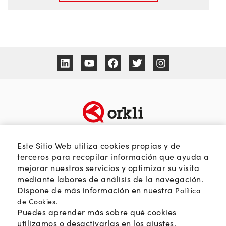
TEMÁTICAS
SOBRE ORKLI
Este Sitio Web utiliza cookies propias y de
Calidad del aire
Quienes somos
terceros para recopilar información que ayuda a
mejorar nuestros servicios y optimizar su visita
Passivhaus
Web Orkli
mediante labores de análisis de la navegación.
Eficiencia y ahorro
Contacto
Dispone de más información en nuestra
Política
Soluciones HVAC
.
de Cookies
Puedes aprender más sobre qué cookies
Orkli Global
utilizamos o desactivarlas en los
ajustes
.