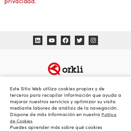
privacidad.
TEMÁTICAS
SOBRE ORKLI
Este Sitio Web utiliza cookies propias y de
Calidad del aire
Quienes somos
terceros para recopilar información que ayuda a
mejorar nuestros servicios y optimizar su visita
Passivhaus
Web Orkli
mediante labores de análisis de la navegación.
Eficiencia y ahorro
Contacto
Dispone de más información en nuestra
Política
Soluciones HVAC
.
de Cookies
Puedes aprender más sobre qué cookies
Orkli Global